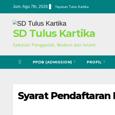
Skip
Jum. Agu 7th, 2026
Yayasan Tulus Kartika
to
content
SD Tulus Kartika
Sekolah Penggerak, Modern dan Islami
PPDB (ADMISSION)
PROFIL
Syarat Pendaftaran