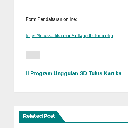
Form Pendaftaran online:
https://tuluskartika.or.id/sdtk/ppdb_form.php
Navigasi
Program Unggulan SD Tulus Kartika
pos
Related Post