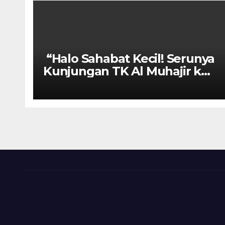
“Halo Sahabat Kecil! Serunya
Kunjungan TK Al Muhajir ke
SD Tulus Kartika” 🏫✨