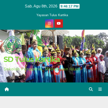
Skip
Sab. Agu 8th, 2026
9:46:18 PM
to
Yayasan Tulus Kartika
content
SD Tulus Kartika
Sekolah Penggerak, Modern dan Islami